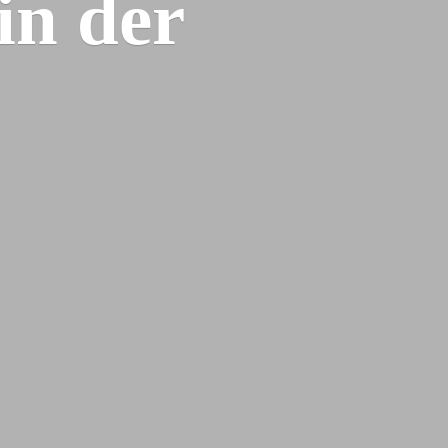
 in
der