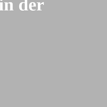
 in
der