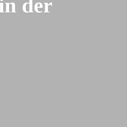
 in
der